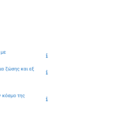
 με
ια ζώσης και εξ
ν κόσμο της