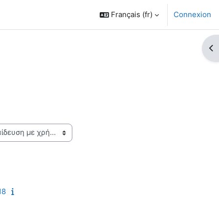
Français ‎(fr)‎
Connexion
Ouv
18