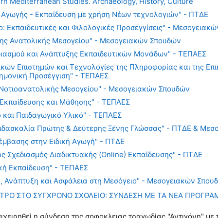
rn Mediterranean Studies. Archaeology, History, Culture
 Αγωγής - Εκπαίδευση με χρήση Νέων τεχνολογιών" - ΠΤΔΕ
: Εκπαιδευτικές και Φιλολογικές Προσεγγίσεις" - Μεσογειακ
της Ανατολικής Μεσογείου" - Μεσογειακών Σπουδών
ιασμού και Ανάπτυξης Εκπαιδευτικών Μονάδων" - ΤΕΠΑΕΣ
ικών Επιστημών και Τεχνολογίες της Πληροφορίας και της Επι
τημονική Προσέγγιση" - ΤΕΠΑΕΣ
Νοτιοανατολικής Μεσογείου" - Μεσογειακών Σπουδών
Εκπαίδευσης και Μάθησης" - ΤΕΠΑΕΣ
ο και Παιδαγωγικό Υλικό" - ΤΕΠΑΕΣ
ιδασκαλία Πρώτης & Δεύτερης Ξένης Γλώσσας" - ΠΤΔΕ & Μεσ
μβασης στην Ειδική Αγωγή" - ΠΤΔΕ
ς Σχεδιασμός Διαδικτυακής (Online) Εκπαίδευσης" - ΠΤΔΕ
κή Εκπαίδευση" - ΤΕΠΑΕΣ
, Ανάπτυξη και Ασφάλεια στη Μεσόγειο" - Μεσογειακών Σπου
ΑΤΡΟ ΣΤΟ ΣΥΓΧΡΟΝΟ ΣΧΟΛΕΙΟ: ΣΥΝΔΕΣΗ ΜΕ ΤΑ ΝΕΑ ΠΡΟΓΡ
ιχειρηθεί η σύνδεση της σοφοκλειας τραγωδίας "Αντιγόνη" με 