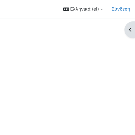
Ελληνικά ‎(el)‎
Σύνδεση
Άν