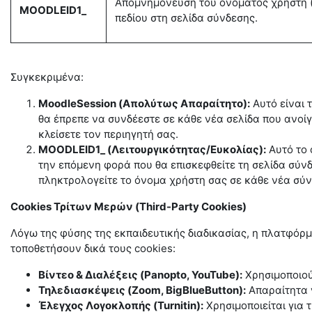
Απομνημόνευση του ονόματος χρήστη 
MOODLEID1_
πεδίου στη σελίδα σύνδεσης.
Συγκεκριμένα:
MoodleSession (Απολύτως Απαραίτητο):
Αυτό είναι 
θα έπρεπε να συνδέεστε σε κάθε νέα σελίδα που ανοί
κλείσετε τον περιηγητή σας.
MOODLEID1_ (Λειτουργικότητας/Ευκολίας):
Αυτό το 
την επόμενη φορά που θα επισκεφθείτε τη σελίδα σύν
πληκτρολογείτε το όνομα χρήστη σας σε κάθε νέα σύν
Cookies
Τρίτων
Μερών
(Third-Party Cookies)
Λόγω της φύσης της εκπαιδευτικής διαδικασίας, η πλατφόρμα
τοποθετήσουν δικά τους cookies:
Βίντεο & Διαλέξεις (Panopto, YouTube):
Χρησιμοποιού
Τηλεδιασκέψεις (Zoom, BigBlueButton):
Απαραίτητα γ
Έλεγχος Λογοκλοπής (Turnitin):
Χρησιμοποιείται για 