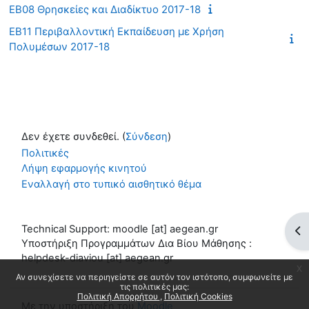
EB08 Θρησκείες και Διαδίκτυο 2017-18
EB11 Περιβαλλοντική Εκπαίδευση με Χρήση
Πολυμέσων 2017-18
Δεν έχετε συνδεθεί. (
Σύνδεση
)
Πολιτικές
Λήψη εφαρμογής κινητού
Εναλλαγή στο τυπικό αισθητικό θέμα
Technical Support: moodle [at] aegean.gr
Άν
Υποστήριξη Προγραμμάτων Δια Βίου Μάθησης :
helpdesk-diaviou [at] aegean.gr
x
Αν συνεχίσετε να περιηγείστε σε αυτόν τον ιστότοπο, συμφωνείτε με
τις πολιτικές μας:
Πολιτική Απορρήτου
Πολιτική Cookies
Με την υποστήριξη του
Moodle