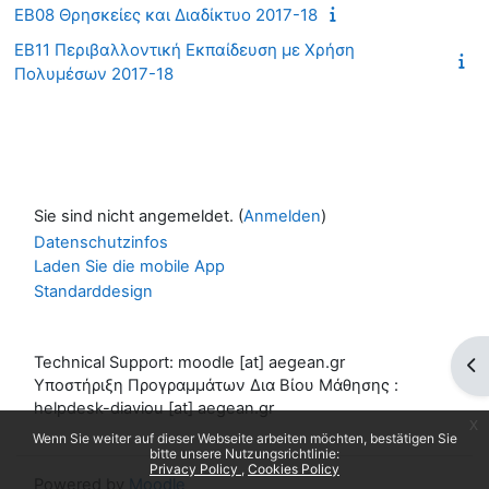
EB08 Θρησκείες και Διαδίκτυο 2017-18
EB11 Περιβαλλοντική Εκπαίδευση με Χρήση
Πολυμέσων 2017-18
Sie sind nicht angemeldet. (
Anmelden
)
Datenschutzinfos
Laden Sie die mobile App
Standarddesign
Technical Support: moodle [at] aegean.gr
Blo
Υποστήριξη Προγραμμάτων Δια Βίου Μάθησης :
helpdesk-diaviou [at] aegean.gr
x
Wenn Sie weiter auf dieser Webseite arbeiten möchten, bestätigen Sie
bitte unsere Nutzungsrichtlinie:
Privacy Policy
Cookies Policy
Powered by
Moodle