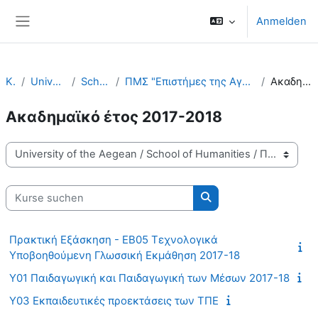
Zum Hauptinhalt
Anmelden
Website-Übersicht
Kurse
University of the Aegean
School of Humanities
ΠΜΣ "Επιστήμες της Αγωγής - Εκπαίδευση με χρήση Νέων τεχνολογιών" - ΠΤΔΕ
Ακαδημαϊκό έτος 2017-2018
Ακαδημαϊκό έτος 2017-2018
Kursbereiche
Kurse suchen
Kurse suchen
Πρακτική Εξάσκηση - ΕΒ05 Τεχνολογικά
Υποβοηθούμενη Γλωσσική Εκμάθηση 2017-18
Υ01 Παιδαγωγική και Παιδαγωγική των Μέσων 2017-18
Υ03 Εκπαιδευτικές προεκτάσεις των ΤΠΕ