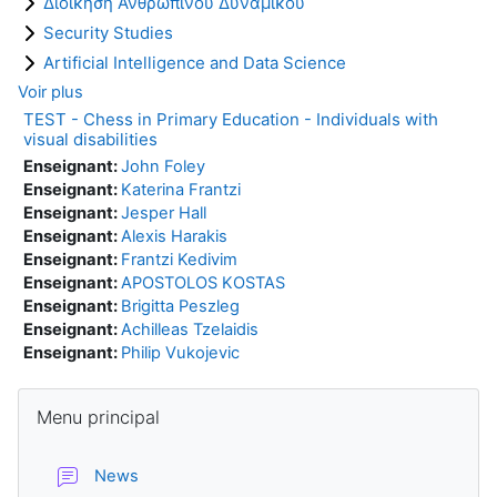
Διοίκηση Ανθρώπινου Δυναμικού
Security Studies
Artificial Intelligence and Data Science
Voir plus
TEST - Chess in Primary Education - Individuals with
visual disabilities
Enseignant:
John Foley
Enseignant:
Katerina Frantzi
Enseignant:
Jesper Hall
Enseignant:
Alexis Harakis
Enseignant:
Frantzi Kedivim
Enseignant:
APOSTOLOS KOSTAS
Enseignant:
Brigitta Peszleg
Enseignant:
Achilleas Tzelaidis
Enseignant:
Philip Vukojevic
Blocs
Passer Menu principal
Menu principal
Forum
News