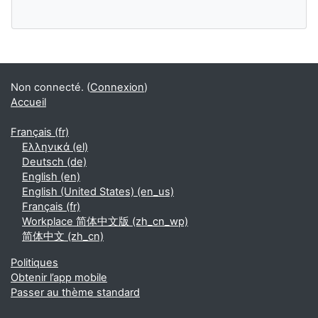
Blocs supplémentaires
Non connecté. (
Connexion
)
Accueil
Français ‎(fr)‎
Ελληνικά ‎(el)‎
Deutsch ‎(de)‎
English ‎(en)‎
English (United States) ‎(en_us)‎
Français ‎(fr)‎
Workplace 简体中文版 ‎(zh_cn_wp)‎
简体中文 ‎(zh_cn)‎
Politiques
Obtenir l’app mobile
Passer au thème standard