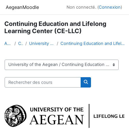
Passer au contenu principal
AegeanMoodle
Non connecté. (
Connexion
)
Continuing Education and Lifelong
Learning Center (CE-LLC)
Accueil
Cours
University of the Aegean
Continuing Education and Lifelong Learning Center (CE-LLC)
Catégories de cours
Rechercher des cours
Rechercher des cour