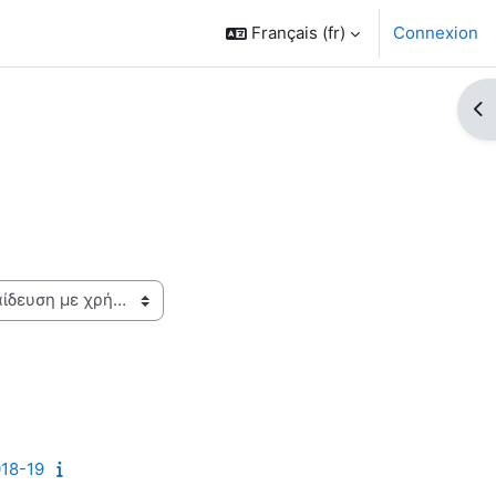
Français ‎(fr)‎
Connexion
Ouv
018-19