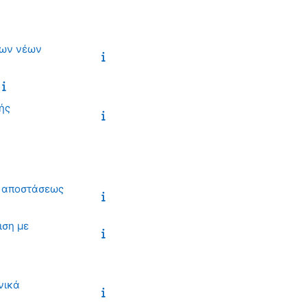
των νέων
ής
ξ’ αποστάσεως
ιση με
νικά