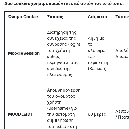
Δύο cookies χρησιμοποιούνται από αυτόν τον ιστότοπο:
Όνομα Cookie
Σκοπός
Διάρκεια
Τύπος
Διατήρηση της
συνέχειας της
Λήξη με
σύνδεσης (login)
το
του χρήστη
κλείσιμο
Απολύ
MoodleSession
καθώς
του
Απαρα
περιηγείται στις
περιηγητή
σελίδες της
(Session)
πλατφόρμας.
Απομνημόνευση
του ονόματος
χρήστη
(username) για
Λειτου
MOODLEID1_
την αυτόματη
60 μέρες
/ Προ
συμπλήρωση
του πεδίου στη