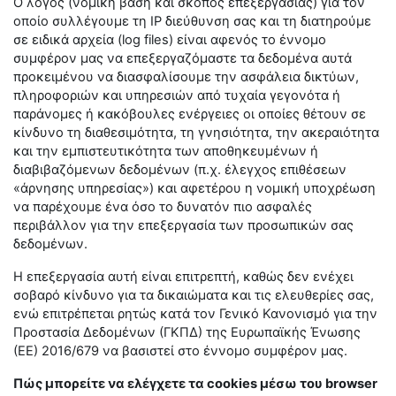
Ο λόγος (νομική βάση και σκοπός επεξεργασίας) για τον
οποίο συλλέγουμε τη IP διεύθυνση σας και τη διατηρούμε
σε ειδικά αρχεία (log files) είναι αφενός το έννομο
συμφέρον μας να επεξεργαζόμαστε τα δεδομένα αυτά
προκειμένου να διασφαλίσουμε την ασφάλεια δικτύων,
πληροφοριών και υπηρεσιών από τυχαία γεγονότα ή
παράνομες ή κακόβουλες ενέργειες οι οποίες θέτουν σε
κίνδυνο τη διαθεσιμότητα, τη γνησιότητα, την ακεραιότητα
και την εμπιστευτικότητα των αποθηκευμένων ή
διαβιβαζόμενων δεδομένων (π.χ. έλεγχος επιθέσεων
«άρνησης υπηρεσίας») και αφετέρου η νομική υποχρέωση
να παρέχουμε ένα όσο το δυνατόν πιο ασφαλές
περιβάλλον για την επεξεργασία των προσωπικών σας
δεδομένων.
Η επεξεργασία αυτή είναι επιτρεπτή, καθώς δεν ενέχει
σοβαρό κίνδυνο για τα δικαιώματα και τις ελευθερίες σας,
ενώ επιτρέπεται ρητώς κατά τον Γενικό Κανονισμό για την
Προστασία Δεδομένων (ΓΚΠΔ) της Ευρωπαϊκής Ένωσης
(ΕΕ) 2016/679 να βασιστεί στο έννομο συμφέρον μας.
Πώς μπορείτε να ελέγχετε τα cookies μέσω του browser