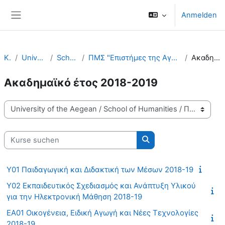
Zum Hauptinhalt
Anmelden
Website-Übersicht
Kurse
University of the Aegean
School of Humanities
ΠΜΣ "Επιστήμες της Αγωγής - Εκπαίδευση με χρήση Νέων τεχνολογιών" - ΠΤΔΕ
Ακαδημαϊκό έτος 2018-2019
Ακαδημαϊκό έτος 2018-2019
Kursbereiche
Kurse suchen
Kurse suchen
Υ01 Παιδαγωγική και Διδακτική των Μέσων 2018-19
Υ02 Εκπαιδευτικός Σχεδιασμός και Ανάπτυξη Υλικού
για την Ηλεκτρονική Μάθηση 2018-19
ΕΑ01 Οικογένεια, Ειδική Αγωγή και Νέες Τεχνολογίες
2018-19