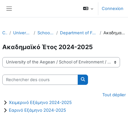
Passer au contenu principal
Connexion
Panneau latéral
Cours
University of the Aegean
School of Environment
Department of Food Science and Nutrition - FNS
Ακαδημαϊκό Έτος 2024-2025
Ακαδημαϊκό Έτος 2024-2025
Catégories de cours
Rechercher des cours
Rechercher des cours
Tout déplier
Χειμερινό Εξάμηνο 2024-2025
Εαρινό Εξάμηνο 2024-2025