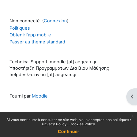
Non connecté. (
Connexion
)
Politiques
Obtenir l’app mobile
Passer au thème standard
Technical Support: moodle [at] aegean.gr
Υποστήριξη Προγραμμάτων Δια Βίου Μάθησης :
helpdesk-diaviou [at] aegean.gr
Fourni par
Moodle
Ouv
x
Si vous continuez à consulter ce site web, vous acceptez nos politiques :
Privacy Policy
Cookies Policy
Continuer