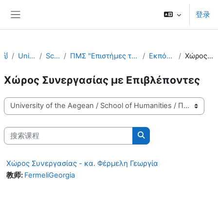
跳至主要内容
登录
停靠面板
课程
University of the Aegean
School of Humanities
ΠΜΣ "Επιστήμες της Αγωγής - Εκπαίδευση με χρήση Νέων τεχνολογιών" - ΠΤΔΕ
Εκπόνηση διπλωματικής εργασίας
Χώρος Συνεργασίας με Επιβλέποντες
Χώρος Συνεργασίας με Επιβλέποντες
课程类别
搜索课程
搜索课程
Χώρος Συνεργασίας - κα. Φέρμελη Γεωργία
教师:
FermeliGeorgia