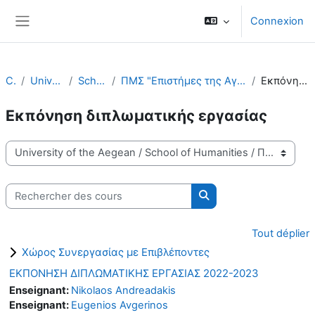
Passer au contenu principal
Connexion
Panneau latéral
Cours
University of the Aegean
School of Humanities
ΠΜΣ "Επιστήμες της Αγωγής - Εκπαίδευση με χρήση Νέων τεχνολογιών" - ΠΤΔΕ
Εκπόνηση διπλωματικής εργασίας
Εκπόνηση διπλωματικής εργασίας
Catégories de cours
Rechercher des cours
Rechercher des cours
Tout déplier
Χώρος Συνεργασίας με Επιβλέποντες
ΕΚΠΟΝΗΣΗ ΔΙΠΛΩΜΑΤΙΚΗΣ ΕΡΓΑΣΙΑΣ 2022-2023
Enseignant:
Nikolaos Andreadakis
Enseignant:
Eugenios Avgerinos