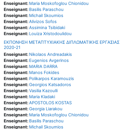
Enseignant:
Maria Moskofoglou Chionidou
Enseignant:
Basilis Paraschou
Enseignant:
Michail Skoumios
Enseignant:
Alivizos Sofos
Enseignant:
Assimina Tsibidaki
Enseignant:
Louiza Xristodoulidou
ΕΚΠΟΝΗΣΗ ΜΕΤΑΠΤΥΧΙΑΚΗΣ ΔΙΠΛΩΜΑΤΙΚΗΣ ΕΡΓΑΣΙΑΣ
2020-21
Enseignant:
Nikolaos Andreadakis
Enseignant:
Eugenios Avgerinos
Enseignant:
MARIA DARRA
Enseignant:
Manos Fokides
Enseignant:
Polikarpos Karamouzis
Enseignant:
Georgios Katsadoros
Enseignant:
Vasilia Kazoulli
Enseignant:
Maria Kladaki
Enseignant:
APOSTOLOS KOSTAS
Enseignant:
Georgia Liarakou
Enseignant:
Maria Moskofoglou Chionidou
Enseignant:
Basilis Paraschou
Enseignant:
Michail Skoumios