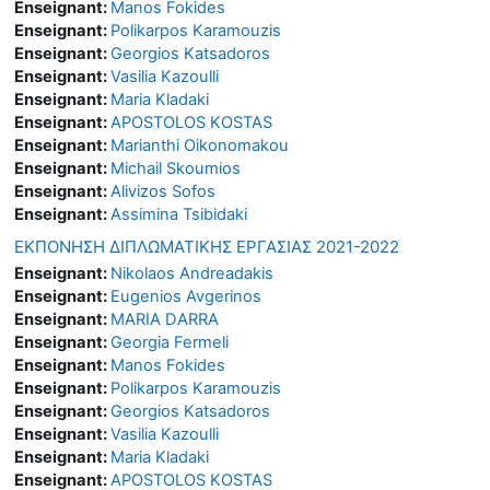
Enseignant:
Manos Fokides
Enseignant:
Polikarpos Karamouzis
Enseignant:
Georgios Katsadoros
Enseignant:
Vasilia Kazoulli
Enseignant:
Maria Kladaki
Enseignant:
APOSTOLOS KOSTAS
Enseignant:
Marianthi Oikonomakou
Enseignant:
Michail Skoumios
Enseignant:
Alivizos Sofos
Enseignant:
Assimina Tsibidaki
ΕΚΠΟΝΗΣΗ ΔΙΠΛΩΜΑΤΙΚΗΣ ΕΡΓΑΣΙΑΣ 2021-2022
Enseignant:
Nikolaos Andreadakis
Enseignant:
Eugenios Avgerinos
Enseignant:
MARIA DARRA
Enseignant:
Georgia Fermeli
Enseignant:
Manos Fokides
Enseignant:
Polikarpos Karamouzis
Enseignant:
Georgios Katsadoros
Enseignant:
Vasilia Kazoulli
Enseignant:
Maria Kladaki
Enseignant:
APOSTOLOS KOSTAS