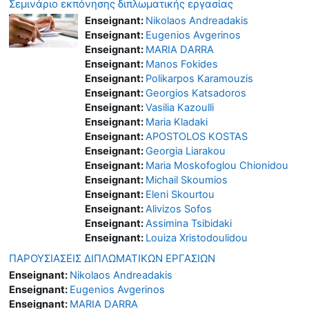
Σεμινάριο εκπόνησης διπλωματικής εργασίας
Enseignant:
Nikolaos Andreadakis
Enseignant:
Eugenios Avgerinos
Enseignant:
MARIA DARRA
Enseignant:
Manos Fokides
Enseignant:
Polikarpos Karamouzis
Enseignant:
Georgios Katsadoros
Enseignant:
Vasilia Kazoulli
Enseignant:
Maria Kladaki
Enseignant:
APOSTOLOS KOSTAS
Enseignant:
Georgia Liarakou
Enseignant:
Maria Moskofoglou Chionidou
Enseignant:
Michail Skoumios
Enseignant:
Eleni Skourtou
Enseignant:
Alivizos Sofos
Enseignant:
Assimina Tsibidaki
Enseignant:
Louiza Xristodoulidou
ΠΑΡΟΥΣΙΑΣΕΙΣ ΔΙΠΛΩΜΑΤΙΚΩΝ ΕΡΓΑΣΙΩΝ
Enseignant:
Nikolaos Andreadakis
Enseignant:
Eugenios Avgerinos
Enseignant:
MARIA DARRA