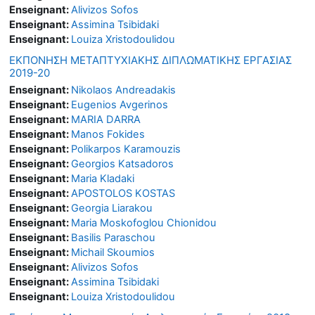
Enseignant:
Alivizos Sofos
Enseignant:
Assimina Tsibidaki
Enseignant:
Louiza Xristodoulidou
ΕΚΠΟΝΗΣΗ ΜΕΤΑΠΤΥΧΙΑΚΗΣ ΔΙΠΛΩΜΑΤΙΚΗΣ ΕΡΓΑΣΙΑΣ
2019-20
Enseignant:
Nikolaos Andreadakis
Enseignant:
Eugenios Avgerinos
Enseignant:
MARIA DARRA
Enseignant:
Manos Fokides
Enseignant:
Polikarpos Karamouzis
Enseignant:
Georgios Katsadoros
Enseignant:
Maria Kladaki
Enseignant:
APOSTOLOS KOSTAS
Enseignant:
Georgia Liarakou
Enseignant:
Maria Moskofoglou Chionidou
Enseignant:
Basilis Paraschou
Enseignant:
Michail Skoumios
Enseignant:
Alivizos Sofos
Enseignant:
Assimina Tsibidaki
Enseignant:
Louiza Xristodoulidou