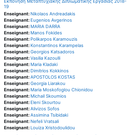
Εκπόνηση Μεταπτυχιακής Διπλωματικής Εργασίας 2018-
19
Enseignant:
Nikolaos Andreadakis
Enseignant:
Eugenios Avgerinos
Enseignant:
MARIA DARRA
Enseignant:
Manos Fokides
Enseignant:
Polikarpos Karamouzis
Enseignant:
Konstantinos Karampelas
Enseignant:
Georgios Katsadoros
Enseignant:
Vasilia Kazoulli
Enseignant:
Maria Kladaki
Enseignant:
Dimitrios Kokkinos
Enseignant:
APOSTOLOS KOSTAS
Enseignant:
Georgia Liarakou
Enseignant:
Maria Moskofoglou Chionidou
Enseignant:
Michail Skoumios
Enseignant:
Eleni Skourtou
Enseignant:
Alivizos Sofos
Enseignant:
Assimina Tsibidaki
Enseignant:
Nefeli Vratsali
Enseignant:
Louiza Xristodoulidou