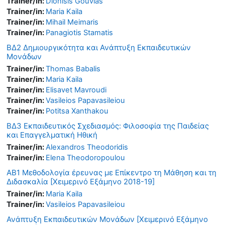
Trainer/in:
Dionisis Gouvias
Trainer/in:
Maria Kaila
Trainer/in:
Mihail Meimaris
Trainer/in:
Panagiotis Stamatis
ΒΔ2 Δημιουργικότητα και Ανάπτυξη Εκπαιδευτικών
Μονάδων
Trainer/in:
Thomas Babalis
Trainer/in:
Maria Kaila
Trainer/in:
Elisavet Mavroudi
Trainer/in:
Vasileios Papavasileiou
Trainer/in:
Potitsa Xanthakou
ΒΔ3 Εκπαιδευτικός Σχεδιασμός: Φιλοσοφία της Παιδείας
και Επαγγελματική Ηθική
Trainer/in:
Alexandros Theodoridis
Trainer/in:
Elena Theodoropoulou
AB1 Μεθοδολογία έρευνας με Επίκεντρο τη Μάθηση και τη
Διδασκαλία [Χειμερινό Εξάμηνο 2018-19]
Trainer/in:
Maria Kaila
Trainer/in:
Vasileios Papavasileiou
Ανάπτυξη Εκπαιδευτικών Μονάδων [Χειμερινό Εξάμηνο