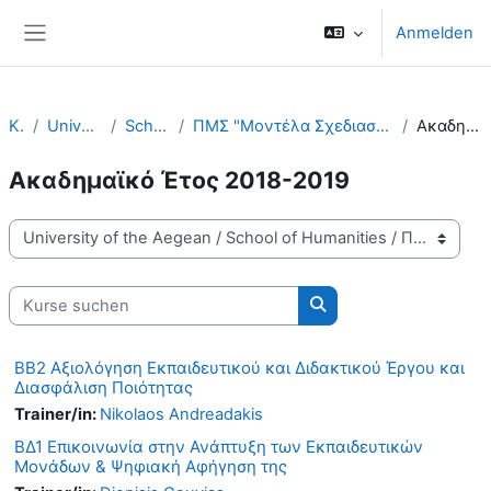
Zum Hauptinhalt
Anmelden
Website-Übersicht
Kurse
University of the Aegean
School of Humanities
ΠΜΣ "Μοντέλα Σχεδιασμού και Ανάπτυξης Εκπαιδευτικών Μονάδων" - ΤΕΠΑΕΣ
Ακαδημαϊκό Έτος 2018-2019
Ακαδημαϊκό Έτος 2018-2019
Kursbereiche
Kurse suchen
Kurse suchen
ΒΒ2 Αξιολόγηση Εκπαιδευτικού και Διδακτικού Έργου και
Διασφάλιση Ποιότητας
Trainer/in:
Nikolaos Andreadakis
ΒΔ1 Επικοινωνία στην Ανάπτυξη των Εκπαιδευτικών
Μονάδων & Ψηφιακή Αφήγηση της