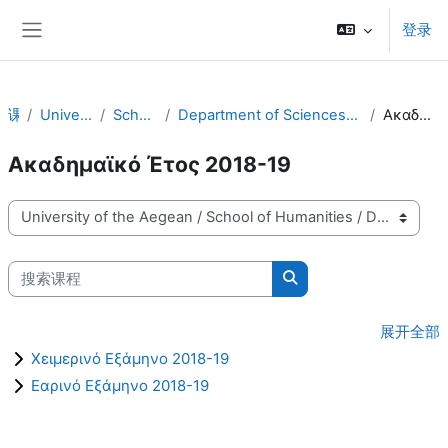
跳到主要内容
登录
停靠面板
课程
University of the Aegean
School of Humanities
Department of Sciences of Preschool Education and Educational Design - PSE
Ακαδημαϊκό Έτος 2018-19
Ακαδημαϊκό Έτος 2018-19
课程类别
搜索课程
搜索课程
展开全部
Χειμερινό Εξάμηνο 2018-19
Εαρινό Εξάμηνο 2018-19