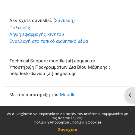
Δεν έχετε συνδεθεί. (
Σύνδεση
)
Πολιτικές
Λήψη εφαρμογής κινητού
Εναλλαγή στο τυπικό αισθητικό θέμα
Technical Support: moodle [at] aegean.gr
Υποστήριξη Προγραμμάτων Δια Βίου Μάθησης :
helpdesk-diaviou [at] aegean.gr
Με την υποστήριξη του
Moodle
Άν
x
Αν συνεχίσετε να περιηγείστε σε αυτόν τον ιστότοπο, συμφωνείτε με
τις πολιτικές μας:
Πολιτική Απορρήτου
Πολιτική Cookies
Συνέχεια