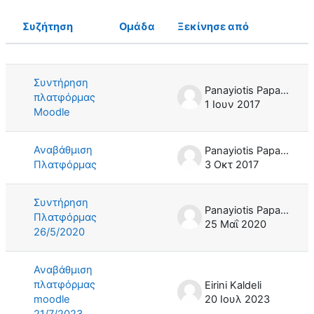
Συζήτηση
Ομάδα
Ξεκίνησε από
Κατάσταση
Λίστα συζητήσεων. Εμφάνιση 5 από {
Συντήρηση
Panayiotis Papachiou
πλατφόρμας
1 Ιουν 2017
Moodle
Αναβάθμιση
Panayiotis Papachiou
Πλατφόρμας
3 Οκτ 2017
Συντήρηση
Panayiotis Papachiou
Πλατφόρμας
25 Μαΐ 2020
26/5/2020
Αναβάθμιση
πλατφόρμας
Eirini Kaldeli
moodle
20 Ιουλ 2023
21/7/2023