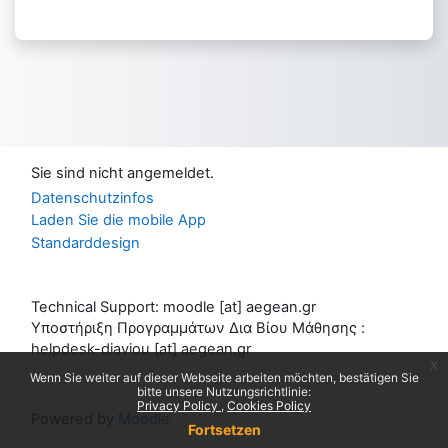
Sie sind nicht angemeldet.
Datenschutzinfos
Laden Sie die mobile App
Standarddesign
Technical Support: moodle [at] aegean.gr
Υποστήριξη Προγραμμάτων Δια Βίου Μάθησης :
helpdesk-diaviou [at] aegean.gr
x
Wenn Sie weiter auf dieser Webseite arbeiten möchten, bestätigen Sie
bitte unsere Nutzungsrichtlinie:
Privacy Policy
Cookies Policy
Powered by
Moodle
Fortsetzen