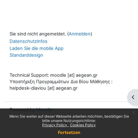
Sie sind nicht angemeldet. (
Anmelden
)
Datenschutzinfos
Laden Sie die mobile App
Standarddesign
Technical Support: moodle [at] aegean.gr
Υποστήριξη Προγραμμάτων Δια Βίου Μάθησης :
helpdesk-diaviou [at] aegean.gr
Blo
Powered by
Moodle
x
Wenn Sie weiter auf dieser Webseite arbeiten möchten, bestätigen Sie
bitte unsere Nutzungsrichtlinie:
Privacy Policy
Cookies Policy
Fortsetzen