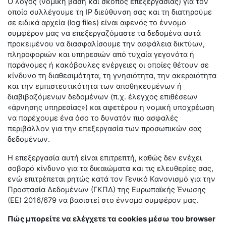
Ο λόγος (νομική βάση και σκοπός επεξεργασίας) για τον
οποίο συλλέγουμε τη IP διεύθυνση σας και τη διατηρούμε
σε ειδικά αρχεία (log files) είναι αφενός το έννομο
συμφέρον μας να επεξεργαζόμαστε τα δεδομένα αυτά
προκειμένου να διασφαλίσουμε την ασφάλεια δικτύων,
πληροφοριών και υπηρεσιών από τυχαία γεγονότα ή
παράνομες ή κακόβουλες ενέργειες οι οποίες θέτουν σε
κίνδυνο τη διαθεσιμότητα, τη γνησιότητα, την ακεραιότητα
και την εμπιστευτικότητα των αποθηκευμένων ή
διαβιβαζόμενων δεδομένων (π.χ. έλεγχος επιθέσεων
«άρνησης υπηρεσίας») και αφετέρου η νομική υποχρέωση
να παρέχουμε ένα όσο το δυνατόν πιο ασφαλές
περιβάλλον για την επεξεργασία των προσωπικών σας
δεδομένων.
Η επεξεργασία αυτή είναι επιτρεπτή, καθώς δεν ενέχει
σοβαρό κίνδυνο για τα δικαιώματα και τις ελευθερίες σας,
ενώ επιτρέπεται ρητώς κατά τον Γενικό Κανονισμό για την
Προστασία Δεδομένων (ΓΚΠΔ) της Ευρωπαϊκής Ένωσης
(ΕΕ) 2016/679 να βασιστεί στο έννομο συμφέρον μας.
Πώς μπορείτε να ελέγχετε τα cookies μέσω του browser