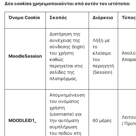
Δύο cookies χρησιμοποιούνται από αυτόν τον ιστότοπο:
Όνομα Cookie
Σκοπός
Διάρκεια
Τύπος
Διατήρηση της
συνέχειας της
Λήξη με
σύνδεσης (login)
το
του χρήστη
κλείσιμο
Απολύ
MoodleSession
καθώς
του
Απαρα
περιηγείται στις
περιηγητή
σελίδες της
(Session)
πλατφόρμας.
Απομνημόνευση
του ονόματος
χρήστη
(username) για
Λειτου
MOODLEID1_
την αυτόματη
60 μέρες
/ Προ
συμπλήρωση
του πεδίου στη