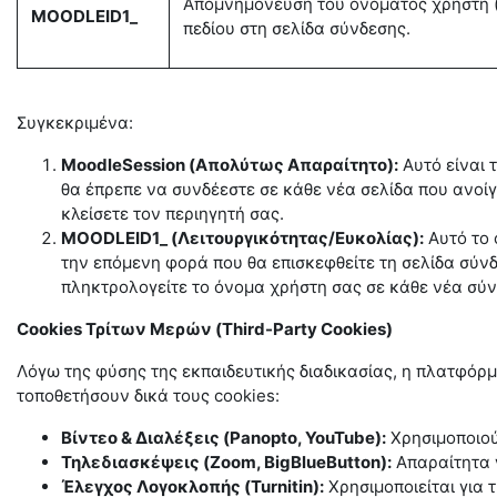
Απομνημόνευση του ονόματος χρήστη 
MOODLEID1_
πεδίου στη σελίδα σύνδεσης.
Συγκεκριμένα:
MoodleSession (Απολύτως Απαραίτητο):
Αυτό είναι 
θα έπρεπε να συνδέεστε σε κάθε νέα σελίδα που ανοί
κλείσετε τον περιηγητή σας.
MOODLEID1_ (Λειτουργικότητας/Ευκολίας):
Αυτό το 
την επόμενη φορά που θα επισκεφθείτε τη σελίδα σύν
πληκτρολογείτε το όνομα χρήστη σας σε κάθε νέα σύν
Cookies
Τρίτων
Μερών
(Third-Party Cookies)
Λόγω της φύσης της εκπαιδευτικής διαδικασίας, η πλατφόρμα
τοποθετήσουν δικά τους cookies:
Βίντεο & Διαλέξεις (Panopto, YouTube):
Χρησιμοποιού
Τηλεδιασκέψεις (Zoom, BigBlueButton):
Απαραίτητα γ
Έλεγχος Λογοκλοπής (Turnitin):
Χρησιμοποιείται για 