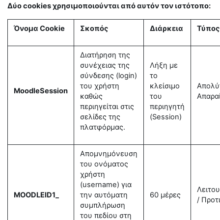
Δύο cookies χρησιμοποιούνται από αυτόν τον ιστότοπο:
Όνομα Cookie
Σκοπός
Διάρκεια
Τύπος
Διατήρηση της
συνέχειας της
Λήξη με
σύνδεσης (login)
το
του χρήστη
κλείσιμο
Απολύ
MoodleSession
καθώς
του
Απαρα
περιηγείται στις
περιηγητή
σελίδες της
(Session)
πλατφόρμας.
Απομνημόνευση
του ονόματος
χρήστη
(username) για
Λειτου
MOODLEID1_
την αυτόματη
60 μέρες
/ Προ
συμπλήρωση
του πεδίου στη