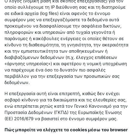
Ο λόγος (νομική βάση και σκοπός επεξεργασίας) για τον
οποίο συλλέγουμε τη IP διεύθυνση σας και τη διατηρούμε
σε ειδικά αρχεία (log files) είναι αφενός το έννομο
συμφέρον μας να επεξεργαζόμαστε τα δεδομένα αυτά
προκειμένου να διασφαλίσουμε την ασφάλεια δικτύων,
πληροφοριών και υπηρεσιών από τυχαία γεγονότα ή
παράνομες ή κακόβουλες ενέργειες οι οποίες θέτουν σε
κίνδυνο τη διαθεσιμότητα, τη γνησιότητα, την ακεραιότητα
και την εμπιστευτικότητα των αποθηκευμένων ή
διαβιβαζόμενων δεδομένων (π.χ. έλεγχος επιθέσεων
«άρνησης υπηρεσίας») και αφετέρου η νομική υποχρέωση
να παρέχουμε ένα όσο το δυνατόν πιο ασφαλές
περιβάλλον για την επεξεργασία των προσωπικών σας
δεδομένων.
Η επεξεργασία αυτή είναι επιτρεπτή, καθώς δεν ενέχει
σοβαρό κίνδυνο για τα δικαιώματα και τις ελευθερίες σας,
ενώ επιτρέπεται ρητώς κατά τον Γενικό Κανονισμό για την
Προστασία Δεδομένων (ΓΚΠΔ) της Ευρωπαϊκής Ένωσης
(ΕΕ) 2016/679 να βασιστεί στο έννομο συμφέρον μας.
Πώς μπορείτε να ελέγχετε τα cookies μέσω του browser