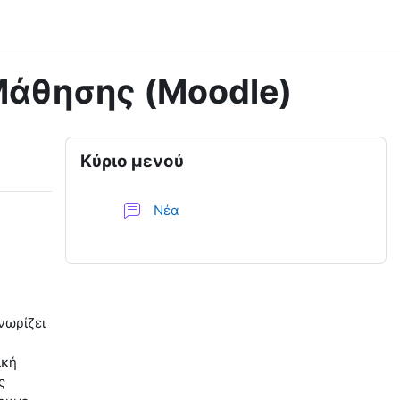
Μάθησης (Moodle)
Μπλοκ
Παράλειψη Κύριο μενού
Κύριο μενού
Φόρουμ
Νέα
νωρίζει
ική
ς