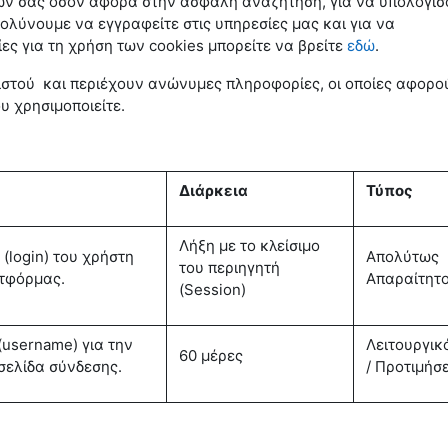
εών σας όσον αφορά στην ασφαλή αναζήτηση, για να υπολογί
κολύνουμε να εγγραφείτε στις υπηρεσίες μας και για να
ς για τη χρήση των cookies μπορείτε να βρείτε
εδώ
.
 ιστού και περιέχουν ανώνυμες πληροφορίες, οι οποίες αφορο
υ χρησιμοποιείτε.
Διάρκεια
Τύπος
Λήξη με το κλείσιμο
(login) του χρήστη
Απολύτως
του περιηγητή
ατφόρμας.
Απαραίτητ
(Session)
username) για την
Λειτουργικ
60 μέρες
σελίδα σύνδεσης.
/ Προτιμήσ