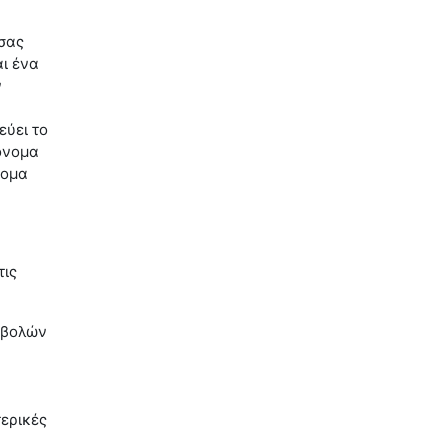
 σας
αι ένα
ν
εύει το
 όνομα
νομα
τις
οβολών
ερικές