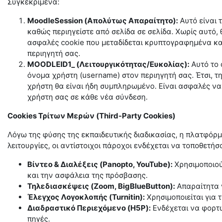
Συγκεκριμένα:
MoodleSession (Απολύτως Απαραίτητο):
Αυτό είναι 
καθώς περιηγείστε από σελίδα σε σελίδα. Χωρίς αυτό, 
ασφαλές cookie που μεταδίδεται κρυπτογραφημένα κα
περιηγητή σας.
MOODLEID1_ (Λειτουργικότητας/Ευκολίας):
Αυτό το 
όνομα χρήστη (username) στον περιηγητή σας. Έτσι, τ
χρήστη θα είναι ήδη συμπληρωμένο. Είναι ασφαλές να
χρήστη σας σε κάθε νέα σύνδεση.
Cookies
Τρίτων
Μερών
(Third-Party Cookies)
Λόγω της φύσης της εκπαιδευτικής διαδικασίας, η πλατφόρμ
λειτουργίες, οι αντίστοιχοι πάροχοι ενδέχεται να τοποθετήσ
Βίντεο & Διαλέξεις (Panopto, YouTube):
Χρησιμοποιού
και την ασφάλεια της πρόσβασης.
Τηλεδιασκέψεις (Zoom, BigBlueButton):
Απαραίτητα γ
Έλεγχος Λογοκλοπής (Turnitin):
Χρησιμοποιείται για 
Διαδραστικό Περιεχόμενο (H5P):
Ενδέχεται να φορτώ
πηγές.