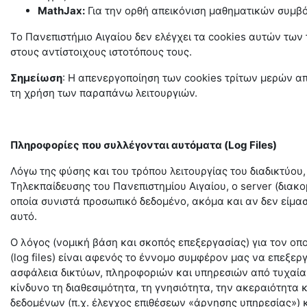
MathJax:
Για την ορθή απεικόνιση μαθηματικών συμβ
Το Πανεπιστήμιο Αιγαίου δεν ελέγχει τα cookies αυτών των
στους αντίστοιχους ιστοτόπους τους.
Σημείωση
: Η απενεργοποίηση των cookies τρίτων μερών απ
τη χρήση των παραπάνω λειτουργιών.
Πληροφορίες που συλλέγονται αυτόματα (Log Files)
Λόγω της φύσης και του τρόπου λειτουργίας του διαδικτύο
Τηλεκπαίδευσης του Πανεπιστημίου Αιγαίου, ο server (διακομι
οποία συνιστά προσωπικό δεδομένο, ακόμα και αν δεν είμασ
αυτό.
Ο λόγος (νομική βάση και σκοπός επεξεργασίας) για τον οπο
(log files) είναι αφενός το έννομο συμφέρον μας να επεξ
ασφάλεια δικτύων, πληροφοριών και υπηρεσιών από τυχαία 
κίνδυνο τη διαθεσιμότητα, τη γνησιότητα, την ακεραιότητα
δεδομένων (π.χ. έλεγχος επιθέσεων «άρνησης υπηρεσίας»)