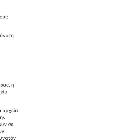
τους
δύνατη
 σας, η
χείο
ά αρχεία
την
ουν σε
ων
δυνατόν