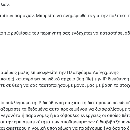
όλων.
 τρίτων παρόχων. Μπορείτε να ενημερωθείτε για την πολιτική 
ό τις ρυθμίσεις του περιηγητή σας ενδέχεται να καταστήσει α
υ, αμέσως μόλις επισκεφθείτε την Πλατφόρμα Ασύγχρονης
στής) καταγράφει σε ειδικό αρχείο (log file) την IP διεύθυνση
τε σε θέση να σας ταυτοποιήσουμε μόνοι μας με βάση το στοι
ίο συλλέγουμε τη IP διεύθυνση σας και τη διατηρούμε σε ειδικ
εργαζόμαστε τα δεδομένα αυτά προκειμένου να διασφαλίσουμε 
γεγονότα ή παράνομες ή κακόβουλες ενέργειες οι οποίες θέτ
 και την εμπιστευτικότητα των αποθηκευμένων ή διαβιβαζόμεν
 και αφετέρου η νομική υποχρέωση να παρέχουμε ένα όσο το 