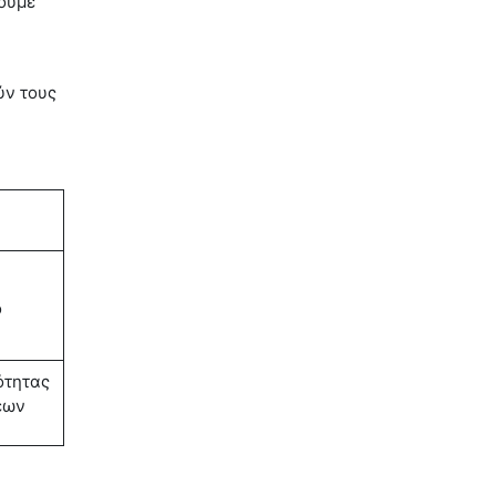
σουμε
ύν τους
ο
ότητας
εων